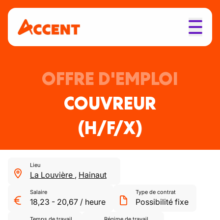
OFFRE D'EMPLOI
COUVREUR
(H/F/X)
Lieu
La Louvière
,
Hainaut
Salaire
Type de contrat
18,23
-
20,67
/
heure
Possibilité fixe
Temps de travail
Régime de travail