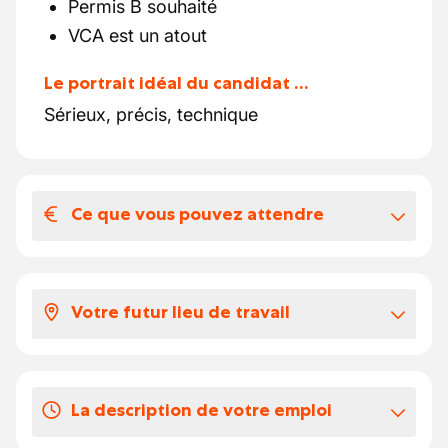
Permis B souhaité
VCA est un atout
Le portrait idéal du candidat …
Sérieux, précis, technique
Ce que vous pouvez attendre
Votre salaire et vos avantages
extralégaux
Votre futur lieu de travail
Voici à quoi ressemble votre package:
Selon votre expérience, votre salaire se
Cette entreprise est active dans les
travaux
situe entre 18.231 et 20.669 euros par
de couverture de toiture, zinguerie, isolation
heure.
La description de votre emploi
et rénovation
de toits pour des projets
Vous avez droit à des écochèques.
résidentiels et professionnels. Elle met