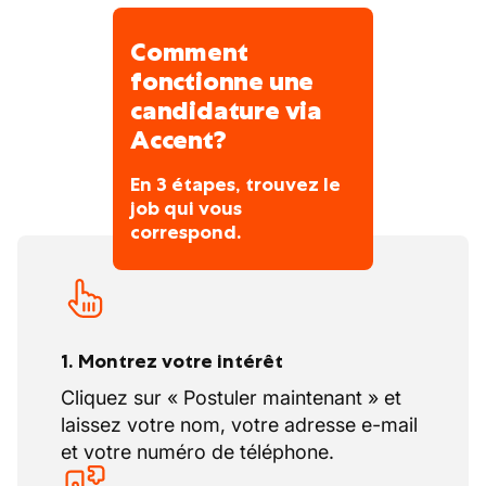
MISSION QUOTIDIENNE ?
METTRE EN LIEN LE BON
Comment
EMPLOI AVEC LA BONNE
fonctionne une
PERSONNE.
candidature via
Accent?
En 3 étapes, trouvez le
job qui vous
correspond.
1. Montrez votre intérêt
Cliquez sur « Postuler maintenant » et
laissez votre nom, votre adresse e-mail
et votre numéro de téléphone.