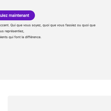
s courantes liées à la couverture.
 large gamme de services : installation de
on, réparation, isolation, zinguerie et
est réalisé avec soin, en utilisant des
ulez maintenant
daptés aux besoins spécifiques de chaque
r Accent. Qui que vous soyez, quoi que vous fassiez ou quoi que
us représentiez,
lents qui font la différence.