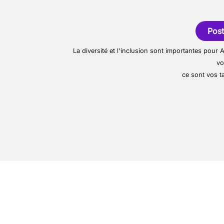
Réaliser les opération
L’entreprise propose une
toitures neuves, rénovati
entretien. Chaque projet 
Post
matériaux durables et a
La diversité et l'inclusion sont importantes pou
client.
vo
ce sont vos ta