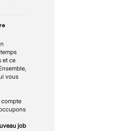
re
un
e temps
 et ce
 Ensemble,
ui vous
i compte
 occupons
ouveau job