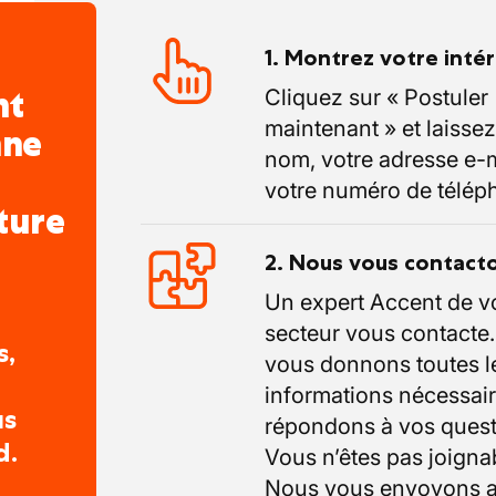
1. Montrez votre inté
nt
Cliquez sur « Postuler
maintenant » et laissez
nne
nom, votre adresse e-m
votre numéro de télép
ture
2. Nous vous contact
Un expert Accent de v
secteur vous contacte
s,
vous donnons toutes l
informations nécessair
us
répondons à vos quest
d.
Vous n’êtes pas joigna
Nous vous envoyons a