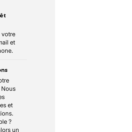
rêt
 votre
ail et
hone.
ons
otre
. Nous
es
es et
ions.
ble ?
lors un