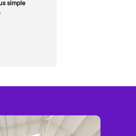
lus simple
.
.