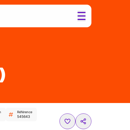
)
n
Référence
545643