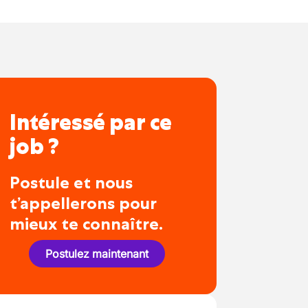
Intéressé par ce
job ?
Postule et nous
t’appellerons pour
mieux te connaître.
Postulez maintenant