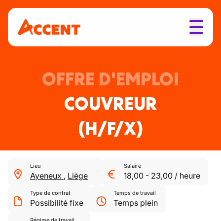
OFFRE D'EMPLOI
COUVREUR
(H/F/X)
Lieu
Salaire
Ayeneux
,
Liège
18,00
-
23,00
/
heure
Type de contrat
Temps de travail
Possibilité fixe
Temps plein
Régime de travail