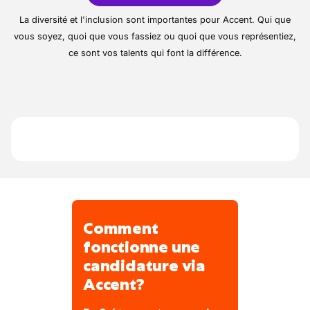
repos
Encadrement présent sur le terrain
en Belgique.
La diversité et l'inclusion sont importantes pour Accent. Qui que
Organisation stable sur l’année
Entreprise active dans la couverture et
vous soyez, quoi que vous fassiez ou quoi que vous représentiez,
Équilibre vie professionnelle / privée
l’enveloppe du bâtiment
ce sont vos talents qui font la différence.
Toitures plates et inclinées au cœur de
l’activité
Chantiers résidentiels et petits projets
professionnels
Équipe terrain orientée efficacité et
savoir-faire
Organisation centrée sur la qualité des
réalisations
Comment
fonctionne une
candidature via
Accent?