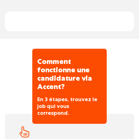
payés chaque année, plus 12 jours de repos
qu’on appelle les RTT (repos
compensatoires). Une partie de ces congés
tombe en été et en hiver, selon le planning
du secteur.
Comment
fonctionne une
candidature via
Accent?
En 3 étapes, trouvez le
job qui vous
correspond.