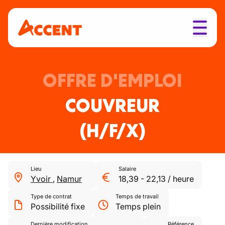
OFFRE D'EMPLOI
COUVREUR
(H/F/X)
Lieu
Salaire
Yvoir
,
Namur
18,39
-
22,13
/
heure
Type de contrat
Temps de travail
Possibilité fixe
Temps plein
Dernière modification
Référence