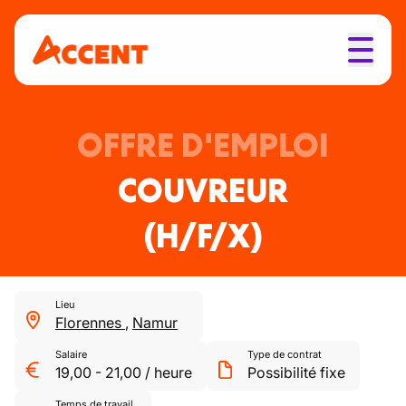
OFFRE D'EMPLOI
COUVREUR
(H/F/X)
Lieu
Florennes
,
Namur
Salaire
Type de contrat
19,00
-
21,00
/
heure
Possibilité fixe
Temps de travail