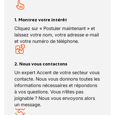
(CP124).
À cela s’ajoutent
12 jours de repos
compensatoire
, accordés en raison de
1. Montrez votre intérêt
l’horaire de 40 heures par semaine. Ces
jours de récupération sont planifiés en
Cliquez sur « Postuler maintenant » et
fonction de l’organisation de l’entreprise
laissez votre nom, votre adresse e-mail
et selon les règles du secteur.
et votre numéro de téléphone.
2. Nous vous contactons
Un expert Accent de votre secteur vous
contacte. Nous vous donnons toutes les
informations nécessaires et répondons
à vos questions. Vous n’êtes pas
joignable ? Nous vous envoyons alors
un message.