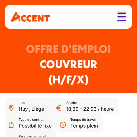
OFFRE D'EMPLOI
COUVREUR
(H/F/X)
Lieu
Salaire
Huy
,
Liège
18,39
-
22,93
/
heure
Type de contrat
Temps de travail
Possibilité fixe
Temps plein
Régime de travail