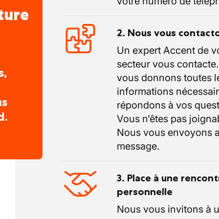
votre numéro de télép
ture
2. Nous vous contact
Un expert Accent de v
secteur vous contacte
s,
vous donnons toutes l
informations nécessair
us
répondons à vos quest
d.
Vous n’êtes pas joigna
Nous vous envoyons a
message.
3. Place à une rencont
personnelle
Nous vous invitons à 