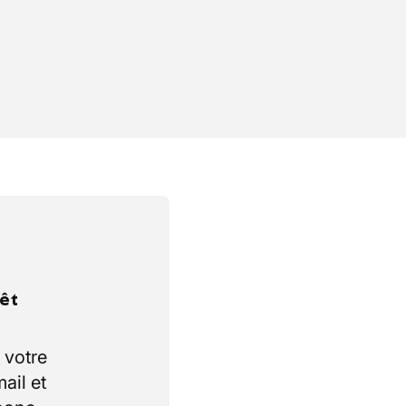
rêt
 votre
ail et