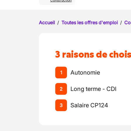
Construction
Accueil
/
Toutes les offres d'emploi
/
Co
3 raisons de chois
Autonomie
1
Long terme - CDI
2
Salaire CP124
3