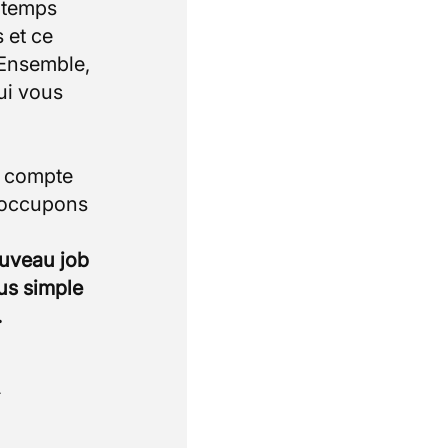
e temps
 et ce
 Ensemble,
ui vous
i compte
 occupons
ouveau job
lus simple
.
.