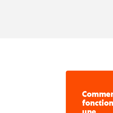
dynamique, attentive au 
soucieuse de toujours off
Comme
fonctio
une