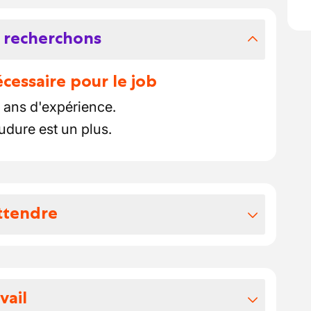
 recherchons
essaire pour le job
ans d'expérience.
udure est un plus.
ttendre
vos avantages extralégaux
tout au long de votre période d'essai, en vue d'un
vail
nt de la commission paritaire 124 --