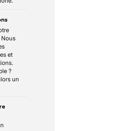
hone.
ons
otre
. Nous
es
es et
ions.
ble ?
lors un
re
un