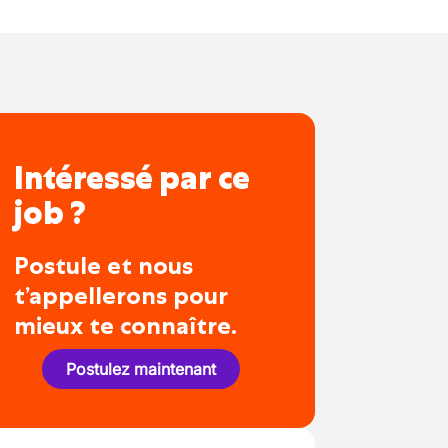
Intéressé par ce
job ?
Postule et nous
t’appellerons pour
mieux te connaître.
Postulez maintenant