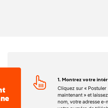
bien-être de ses collaborateurs et
rir un service irréprochable.
1. Montrez votre inté
nt
Cliquez sur « Postuler
maintenant » et laissez
nne
nom, votre adresse e-m