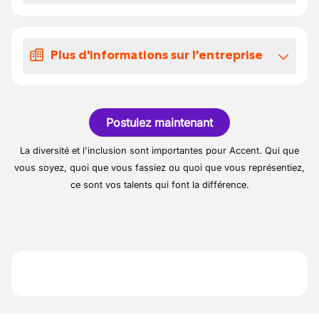
3: Pose de la couverture : placer les
Vacances annuelles au prorata des jours
gouttières, entourage de cheminée, noues
Chantiers variés et valorisants
presté l'année précédente
arêtiers, tabatières, lucarnes, chiens assis,...
Plus d'informations sur l'entreprise
4: Faire le plan carré : pose d'ardoises ou de
tuiles
L'entreprise est spécialisée en projets de
Un chantier dure généralement 2 - 3 mois
toitures complexes principalement en
Postulez maintenant
car il y a beaucoup de contraintes
ardoises.
techniques
Les chantiers sont des domaines, granges,
La diversité et l'inclusion sont importantes pour Accent. Qui que
châteaux, églises situés à 45min d'Eghezée.
vous soyez, quoi que vous fassiez ou quoi que vous représentiez,
ce sont vos talents qui font la différence.