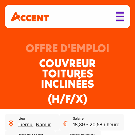
OFFRE D'EMPLOI
COUVREUR
TOITURES
INCLINÉES
(H/F/X)
Lieu
Salaire
Liernu
,
Namur
18,39
-
20,58
/
heure