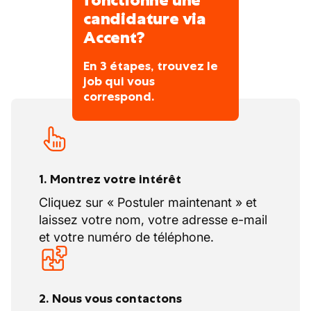
fonctionne une
étanches
candidature via
Vous montez les accessoires de toiture et
Accent?
les colmatez
Vous démontez et remontez les
En 3 étapes, trouvez le
dispositifs de sécurité
job qui vous
Vous travaillez à ciel ouvert sur un
correspond.
chantier pour construction neuve ou
rénovation dans toutes les circonstances
Vous travaillez principalement en équipe
1. Montrez votre intérêt
Cliquez sur « Postuler maintenant » et
laissez votre nom, votre adresse e-mail
et votre numéro de téléphone.
2. Nous vous contactons