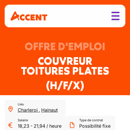
OFFRE D'EMPLOI
COUVREUR
TOITURES PLATES
(H/F/X)
Lieu
Charleroi
,
Hainaut
Salaire
Type de contrat
18,23
-
21,94
/
heure
Possibilité fixe