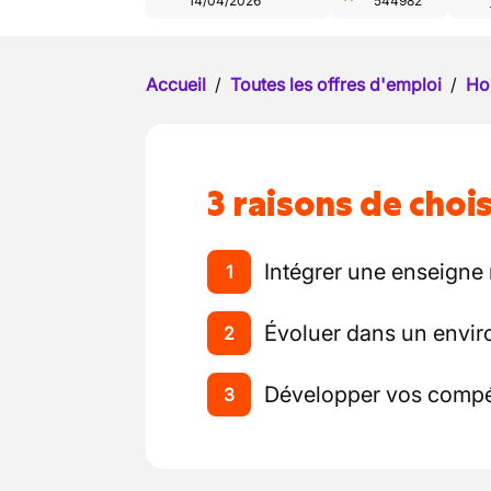
14/04/2026
544982
Accueil
/
Toutes les offres d'emploi
/
Ho
3 raisons de chois
Intégrer une enseigne
1
Évoluer dans un envi
2
Développer vos comp
3