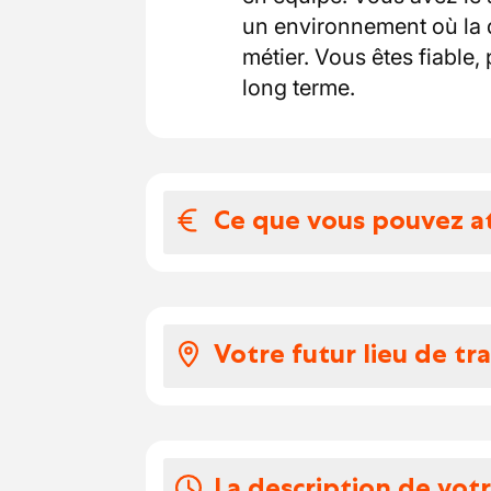
un environnement où la q
métier. Vous êtes fiable,
long terme.
Ce que vous pouvez a
Votre salaire et 
Voici à quoi ressemble v
Votre futur lieu de tra
Selon votre expérience,
euros par heure.
Vous travaillerez ici da
Vous recevez des €250
sein d’une équipe passio
Vos congés
est conviviale, rythmée p
La description de vot