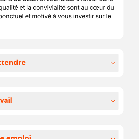
ualité et la convivialité sont au cœur du
 ponctuel et motivé à vous investir sur le
ttendre
vos avantages extralégaux
otre package:
vail
 votre salaire se situe entre 15 et 17
ns un cadre dynamique et chaleureux, au
 écochèques en plus de votre salaire.
nnée par la cuisine italienne. L’ambiance
ar le service et orientée satisfaction
re emploi