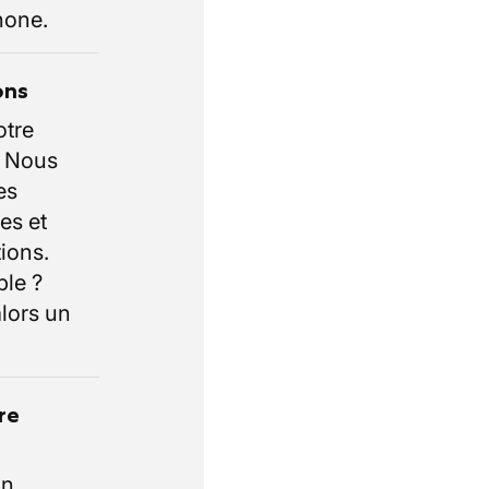
hone.
ons
otre
. Nous
es
es et
ions.
ble ?
lors un
re
un