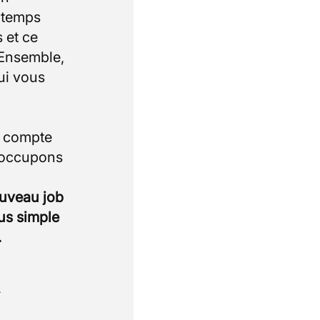
e temps
 et ce
 Ensemble,
ui vous
i compte
 occupons
ouveau job
lus simple
.
.