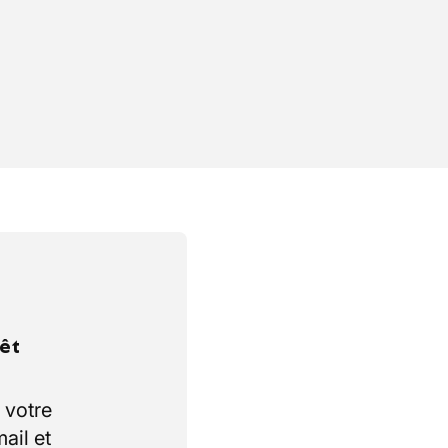
rêt
 votre
ail et