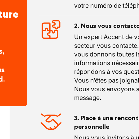
votre numéro de télép
ture
2. Nous vous contact
Un expert Accent de v
secteur vous contacte
s,
vous donnons toutes l
informations nécessair
us
répondons à vos quest
d.
Vous n’êtes pas joigna
Nous vous envoyons a
message.
3. Place à une rencont
personnelle
Nous vous invitons à 