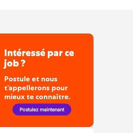
Intéressé par ce
job ?
Postule et nous
t’appellerons pour
mieux te connaître.
Postulez maintenant