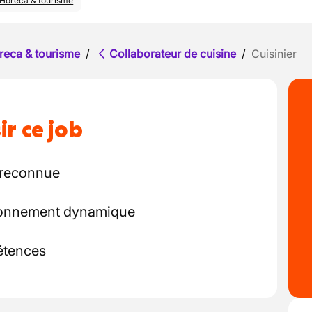
Horeca & tourisme
reca & tourisme
/
Collaborateur de cuisine
/
Cuisinier
ir ce job
 reconnue
ronnement dynamique
étences