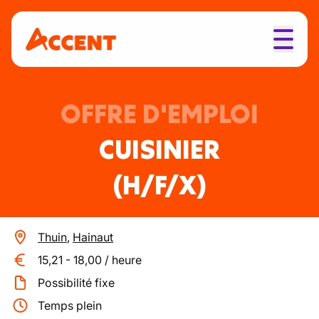
OFFRE D'EMPLOI
CUISINIER
(H/F/X)
Thuin
,
Hainaut
15,21
-
18,00
/
heure
Possibilité fixe
Temps plein