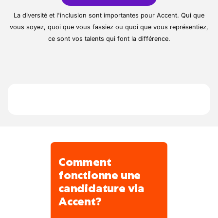
• Contribuer à l’élaboration de la carte et
La diversité et l'inclusion sont importantes pour Accent. Qui que
des suggestions
vous soyez, quoi que vous fassiez ou quoi que vous représentiez,
• Assurer le nettoyage du poste de travail en
ce sont vos talents qui font la différence.
fin de service
Comment
fonctionne une
candidature via
Accent?