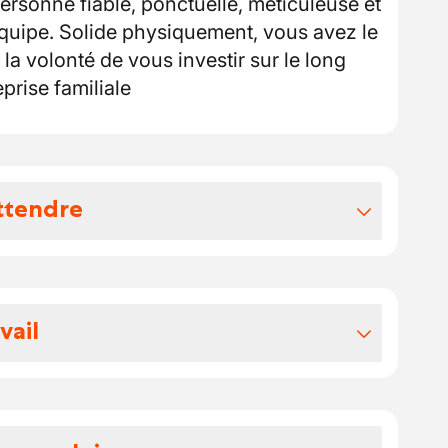
rsonne fiable, ponctuelle, méticuleuse et
’équipe. Solide physiquement, vous avez le
 la volonté de vous investir sur le long
prise familiale
ttendre
vos avantages extralégaux
vail
 équipe stable et expérimentée, dans un
ur permettre la prise de congés hors
où règne un esprit convivial et familial.