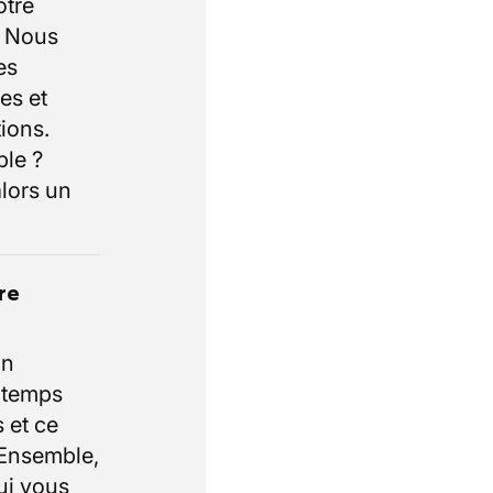
otre
. Nous
es
es et
ions.
ble ?
lors un
re
un
e temps
 et ce
 Ensemble,
ui vous