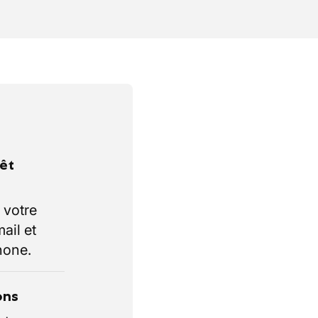
rêt
 votre
ail et
hone.
ons