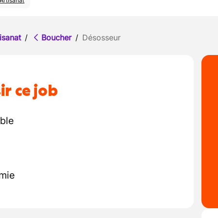
Artisanat
isanat
/
Boucher
/
Désosseur
ir ce job
able
omie