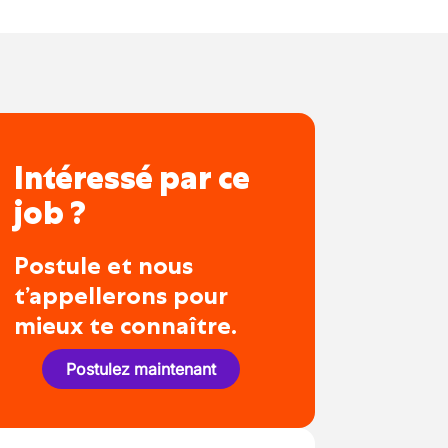
Intéressé par ce
job ?
Postule et nous
t’appellerons pour
mieux te connaître.
Postulez maintenant