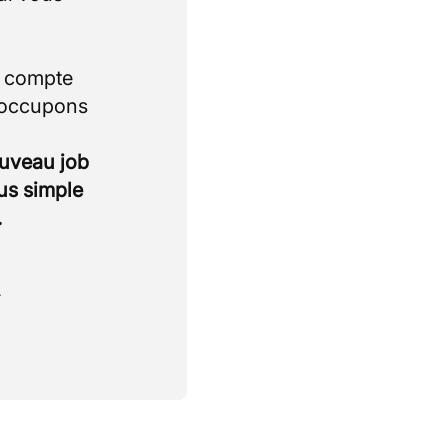
i compte
 occupons
ouveau job
lus simple
.
.