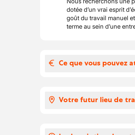
Nous recherchons une pe
dotée d’un vrai esprit d
goût du travail manuel et
terme au sein d’une entre
Ce que vous pouvez a
Votre salaire et 
Salaire au barème
Votre futur lieu de tra
Vos congés
Vous intégrez une petite
Organisation flexible po
atelier à taille humaine, 
période de forte activité