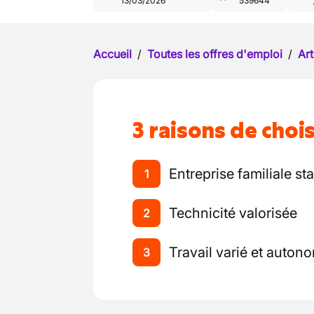
13/03/2026
539644
Accueil
/
Toutes les offres d'emploi
/
Art
3 raisons de chois
Entreprise familiale st
1
Technicité valorisée
2
Travail varié et auton
3