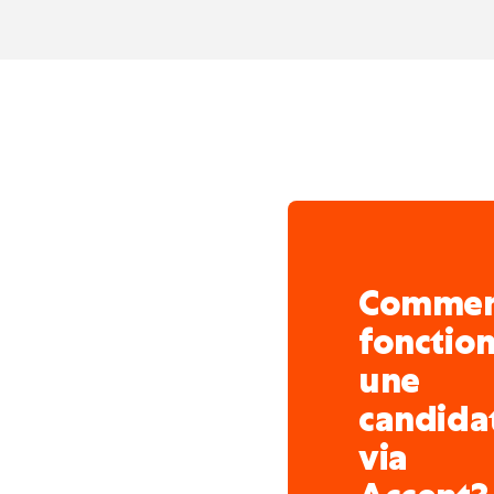
Comme
fonctio
une
candida
via