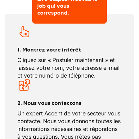
job qui vous
grand réseau d'agences en Belgique, une
correspond.
forte présence en ligne et des entreprises
sœurs comme Nowjobs et CTRL-F ; nous
trouvons toujours le bon emploi pour le
bon candidat, sous n'importe quelle
forme de contrat.
1. Montrez votre intérêt
Cliquez sur « Postuler maintenant » et
Curieux d'en savoir plus? N'hésitez pas à
laissez votre nom, votre adresse e-mail
nous contacter au 04/220.01.73.
et votre numéro de téléphone.
2. Nous vous contactons
Un expert Accent de votre secteur vous
contacte. Nous vous donnons toutes les
informations nécessaires et répondons
à vos questions. Vous n’êtes pas