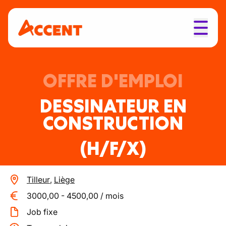
OFFRE D'EMPLOI
DESSINATEUR EN
CONSTRUCTION
(H/F/X)
Tilleur
,
Liège
3000,00
-
4500,00
/
mois
Job fixe