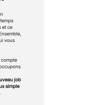
un
e temps
 et ce
 Ensemble,
ui vous
i compte
 occupons
ouveau job
lus simple
.