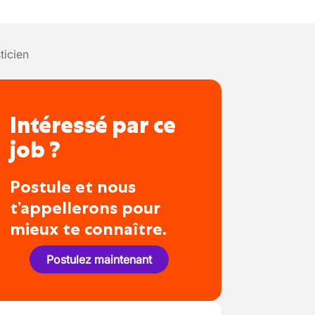
ticien
Intéressé par ce
job ?
Postule et nous
t’appellerons pour
mieux te connaître.
Postulez maintenant