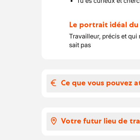
Tu es curieux et cherc
Le portrait idéal d
Travailleur, précis et qui
sait pas
Ce que vous pouvez a
Votre salaire et 
Un salaire selon la CP 11
Votre futur lieu de tra
Un contrat fixe a la suit
Des formations en intern