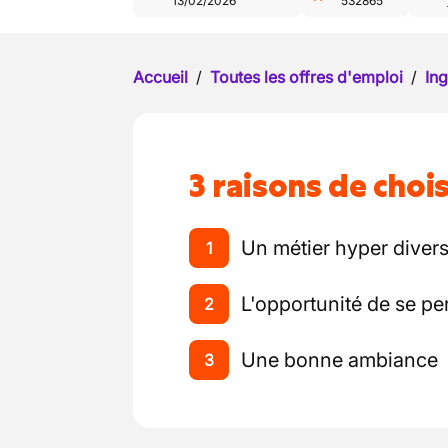
13/02/2026
532865
Accueil
/
Toutes les offres d'emploi
/
Ing
3 raisons de chois
Un métier hyper divers
1
L'opportunité de se pe
2
Une bonne ambiance
3