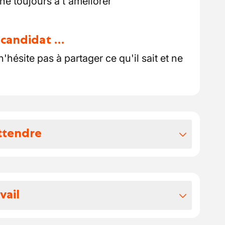
he toujours à t'améliorer
u candidat …
 n'hésite pas à partager ce qu'il sait et ne
ttendre
vos avantages extralégaux
2, entre 18,77 et 21,84€
vail
e d'une période intérimaire
e pour continuer à progresser