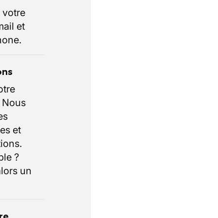
 votre
ail et
hone.
ons
otre
. Nous
es
es et
ions.
ble ?
lors un
re