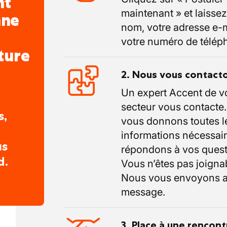
nt
maintenant » et laissez
nne
nom, votre adresse e-m
votre numéro de télép
ture
2. Nous vous contact
Un expert Accent de v
secteur vous contacte
s,
vous donnons toutes l
informations nécessair
us
répondons à vos quest
d.
Vous n’êtes pas joigna
Nous vous envoyons a
message.
3. Place à une rencont