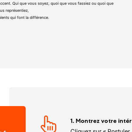
lité électrique. Précurseur dans le
r Accent. Qui que vous soyez, quoi que vous fassiez ou quoi que
lectriques, elle propose une gamme
us représentiez,
es clients dans la transition vers une
lents qui font la différence.
 responsable, dans une ambiance
e.
1. Montrez votre inté
Cliquez sur « Postuler