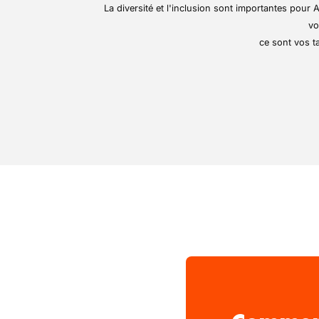
fort en faveur de la mobi
La diversité et l'inclusion sont importantes pou
segment des véhicules é
vo
complète et accompagne s
ce sont vos ta
conduite plus propre et
conviviale et chaleureus