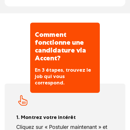
des pièces 🔩.
Notre succès repose sur une approche
rapide et efficace 🚀, tout en créant un
espace de travail inclusif pour la satisfaction
de nos clients.
Comment
Expérimentez la perfection à notre garage
fonctionne une
⭐!
candidature via
Accent?
En 3 étapes, trouvez le
job qui vous
correspond.
1. Montrez votre intérêt
Cliquez sur « Postuler maintenant » et