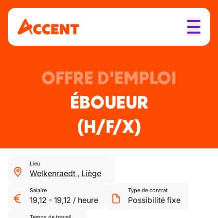
OFFRE D'EMPLOI
ÉBOUEUR
(H/F/X)
Lieu
Welkenraedt
,
Liège
Salaire
Type de contrat
19,12
-
19,12
/
heure
Possibilité fixe
Temps de travail