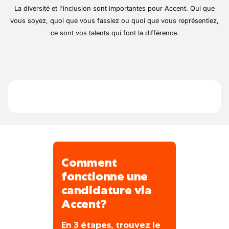
équipements de dernière génération
visant à
La diversité et l'inclusion sont importantes pour Accent. Qui que
de bouger au quotidien
améliorer le confort de travail de ses
vous soyez, quoi que vous fassiez ou quoi que vous représentiez,
équipes. Implantée au cœur d’une région
ce sont vos talents qui font la différence.
réputée pour son
cadre de vie agréable et
verdoyant
, elle mise sur la proximité et la
qualité de service auprès des citoyens et
des collectivités.
Comment
fonctionne une
candidature via
Accent?
En 3 étapes, trouvez le