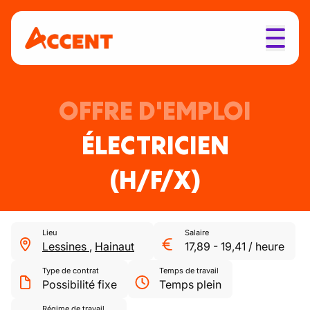
OFFRE D'EMPLOI
ÉLECTRICIEN
(H/F/X)
Lieu
Salaire
Lessines
,
Hainaut
17,89
-
19,41
/
heure
Type de contrat
Temps de travail
Possibilité fixe
Temps plein
Régime de travail