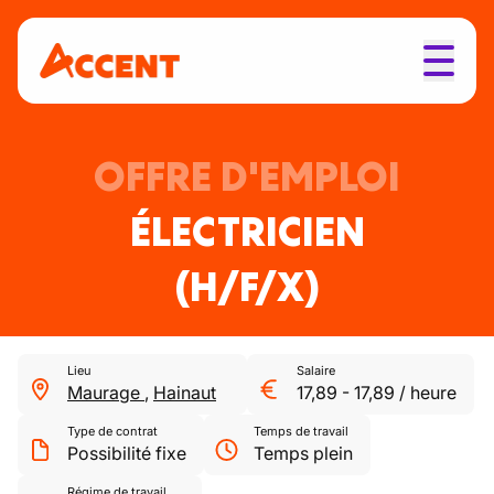
OFFRE D'EMPLOI
ÉLECTRICIEN
(H/F/X)
Lieu
Salaire
Maurage
,
Hainaut
17,89
-
17,89
/
heure
Type de contrat
Temps de travail
Possibilité fixe
Temps plein
Régime de travail