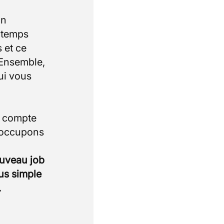
un
e temps
 et ce
 Ensemble,
ui vous
i compte
 occupons
ouveau job
lus simple
.