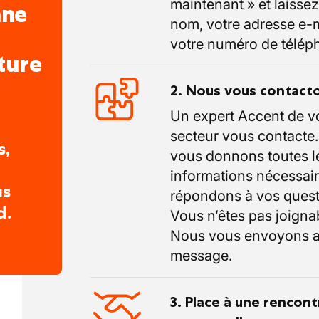
maintenant » et laissez
nne
nom, votre adresse e-m
votre numéro de télép
ture
2. Nous vous contact
Un expert Accent de v
secteur vous contacte
s,
vous donnons toutes l
informations nécessair
us
répondons à vos quest
d.
Vous n’êtes pas joigna
Nous vous envoyons a
message.
3. Place à une rencont