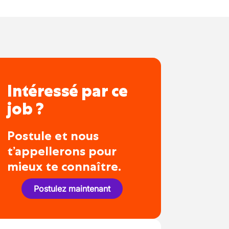
Intéressé par ce
job ?
Postule et nous
t’appellerons pour
mieux te connaître.
Postulez maintenant