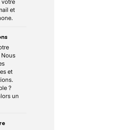
 votre
ail et
hone.
ons
otre
. Nous
es
es et
ions.
ble ?
lors un
re