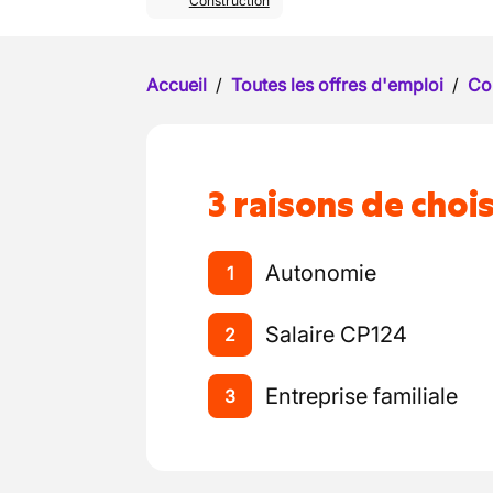
Construction
Accueil
/
Toutes les offres d'emploi
/
Co
3 raisons de chois
Autonomie
1
Salaire CP124
2
Entreprise familiale
3