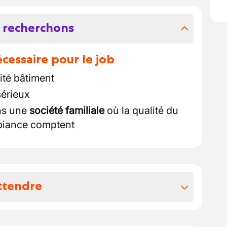
 recherchons
essaire pour le job
ité bâtiment
sérieux
ans une
société familiale
où la qualité du
mbiance comptent
ttendre
vos avantages extralégaux