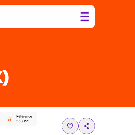
X)
Référence
553055