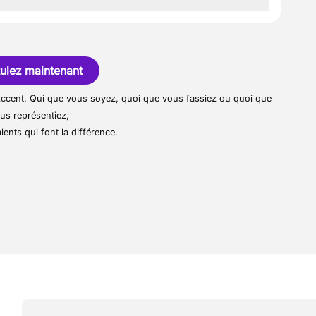
onie et en réseaux
iées qui permettent de développer ses
s missions
fs de détection incendie
té spécialisée dans l’installation et le
 travail et une confiance accordée sur les
t l’entretien des installations électriques
plantée dans le Hainaut.
ulez maintenant
r Accent. Qui que vous soyez, quoi que vous fassiez ou quoi que
us représentiez,
lents qui font la différence.