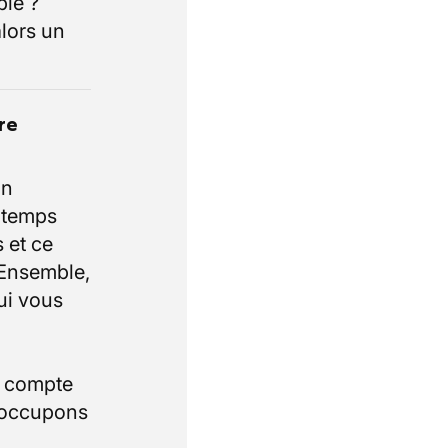
ble ?
lors un
re
un
e temps
 et ce
 Ensemble,
ui vous
i compte
 occupons