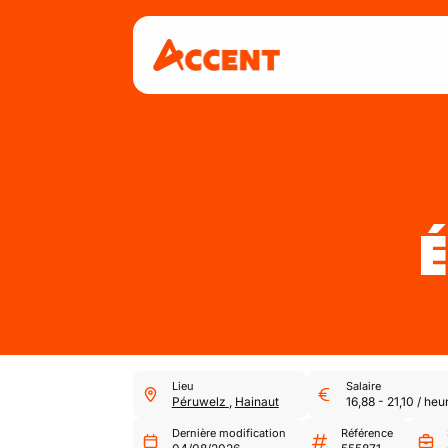
É
Lieu
Salaire
Péruwelz
,
Hainaut
16,88
-
21,10
/
heu
Dernière modification
Référence