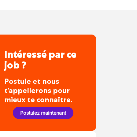
Intéressé par ce
job ?
Postule et nous
t’appellerons pour
mieux te connaître.
Postulez maintenant