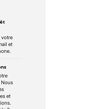
rêt
 votre
ail et
hone.
ons
otre
. Nous
es
es et
ions.