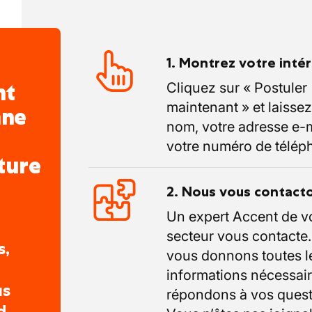
1. Montrez votre inté
nt
Cliquez sur « Postuler
maintenant » et laissez
nne
nom, votre adresse e-m
votre numéro de télép
ture
2. Nous vous contact
Un expert Accent de v
secteur vous contacte
s,
vous donnons toutes l
informations nécessair
us
répondons à vos quest
d.