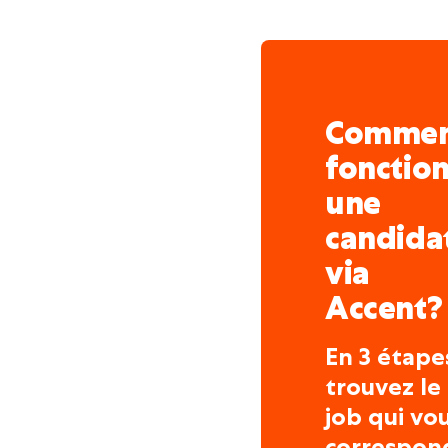
Comme
fonctio
une
candida
via
Accent?
En 3 étape
trouvez le
job qui vo
correspon