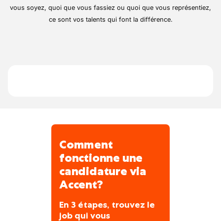
la parlophonie, et plus encore !
passages de câbles.
maison connectée.
vous soyez, quoi que vous fassiez ou quoi que vous représentiez,
Lire les plans et schémas électriques.
ce sont vos talents qui font la différence.
Installer et raccorder des équipements
électriques.
Raccorder le compteur électrique.
Effectuer les contrôles de bon
fonctionnement et les ajustements
nécessaires avant mise en service.
Comment
fonctionne une
candidature via
Accent?
En 3 étapes, trouvez le
job qui vous