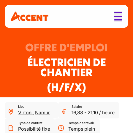
OFFRE D'EMPLOI
ÉLECTRICIEN DE
CHANTIER
(H/F/X)
Lieu
Salaire
Virton
,
Namur
16,88
-
21,10
/
heure
Type de contrat
Temps de travail
Possibilité fixe
Temps plein