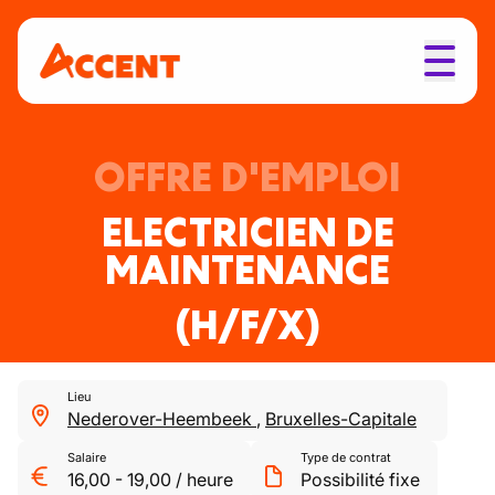
OFFRE D'EMPLOI
ELECTRICIEN DE
MAINTENANCE
(H/F/X)
Lieu
Nederover-Heembeek
,
Bruxelles-Capitale
Salaire
Type de contrat
16,00
-
19,00
/
heure
Possibilité fixe