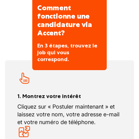
équipe solide se sentira immédiatement
Comment
Avec un contrat permanent : assurance
chez lui ici.
hospitalisation et nombreux autres
fonctionne une
avantages
candidature via
Projets sur mesure
Accent?
En 3 étapes, trouvez le
job qui vous
correspond.
1. Montrez votre intérêt
Cliquez sur « Postuler maintenant » et
laissez votre nom, votre adresse e-mail
et votre numéro de téléphone.