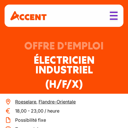
OFFRE D'EMPLOI
ÉLECTRICIEN
INDUSTRIEL
(H/F/X)
Roeselare
,
Flandre-Orientale
18,00
-
23,00
/
heure
Possibilité fixe