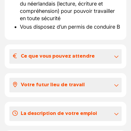
du néerlandais (lecture, écriture et
compréhension) pour pouvoir travailler
en toute sécurité
Vous disposez d’un permis de conduire B
Ce que vous pouvez attendre
Votre salaire et vos avantages
extralégaux
Votre futur lieu de travail
Votre package salarial se présente comme
suit pour le poste d'électricien :
En déplacement
Salaire selon l'expérience, commençant à
partir de € 18,0000 jusqu'à € 22.5300
La description de votre emploi
par heure
Une voiture de société AVEC une carte
En tant qu'électricien, vous veillez à ce que