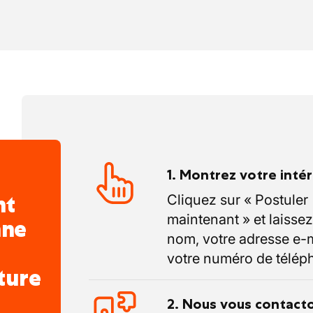
nts (chantiers en Wallonie / Belgique)
: BT / MT / HT, armoires industrielles,
ariateurs, moteurs industriels
1. Montrez votre inté
nt
Cliquez sur « Postuler
maintenant » et laissez
nne
nom, votre adresse e-m
votre numéro de télép
ture
2. Nous vous contact