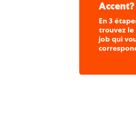
Accent?
En 3 étape
trouvez le
job qui vo
correspon