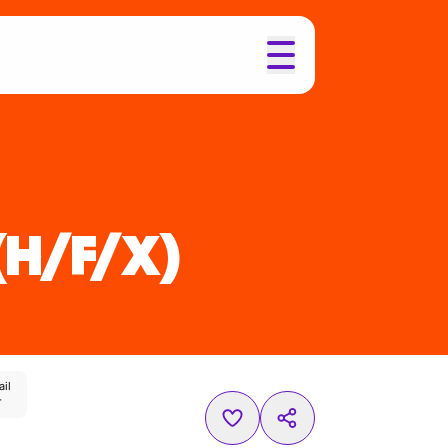
(H/F/X)
ail
r