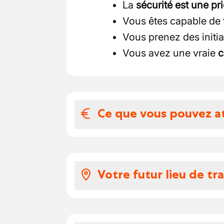
La
sécurité est une pr
Vous êtes capable de t
Vous prenez des initia
Vous avez une vraie
c
Ce que vous pouvez a
Votre salaire et 
Package cohérent avec l
Votre futur lieu de tra
chantier) :
Salaire brut :
17,89€ à
Notre client est un acteu
Indemnités de déplace
intervenant sur des proj
Véhicule ou mobilité 