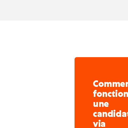
d’équipe terrain
Fonction avec déplaceme
Environnement technique 
distribution électrique, v
Comme
fonctio
une
candida
via