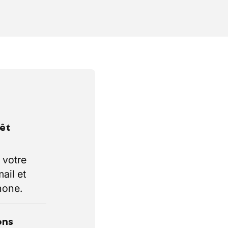
rêt
 votre
ail et
hone.
ons