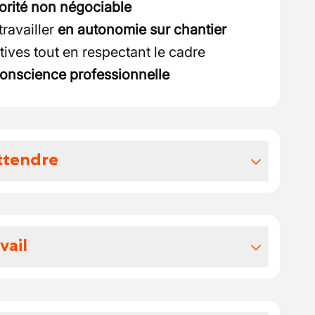
iorité non négociable
ravailler
en autonomie sur chantier
tives tout en respectant le cadre
onscience professionnelle
ttendre
vos avantages extralégaux
e marché belge (profil expérimenté
vail
 22,28€ bruts/h
r reconnu du génie électrique industriel,
ment / chantier
ets techniques complexes en Belgique et à
organisée selon mission