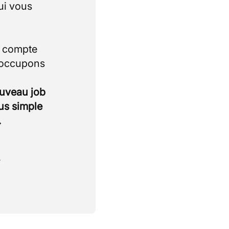
ui vous
i compte
 occupons
ouveau job
lus simple
.
.