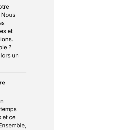
otre
. Nous
es
es et
ions.
ble ?
lors un
re
un
e temps
 et ce
 Ensemble,