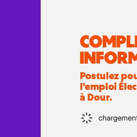
COMPL
INFOR
Postulez po
l'emploi Élec
à Dour.
chargemen