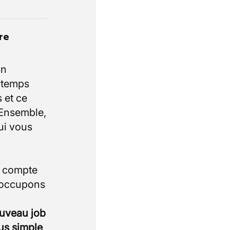
re
un
e temps
 et ce
 Ensemble,
ui vous
i compte
 occupons
ouveau job
lus simple