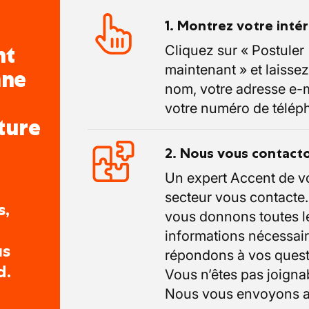
1. Montrez votre inté
nt
Cliquez sur « Postuler
maintenant » et laissez
nne
nom, votre adresse e-m
votre numéro de télép
ture
2. Nous vous contact
Un expert Accent de v
secteur vous contacte
s,
vous donnons toutes l
informations nécessair
us
répondons à vos quest
d.
Vous n’êtes pas joigna
Nous vous envoyons a