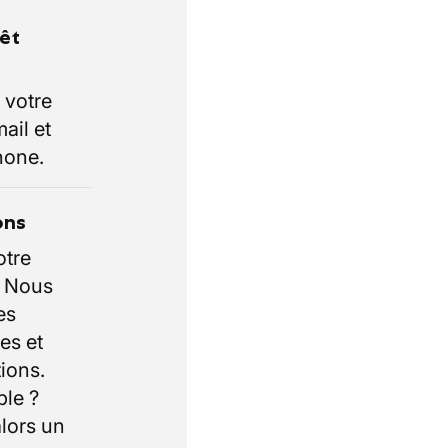
rêt
 votre
ail et
hone.
ons
otre
. Nous
es
es et
ions.
ble ?
lors un