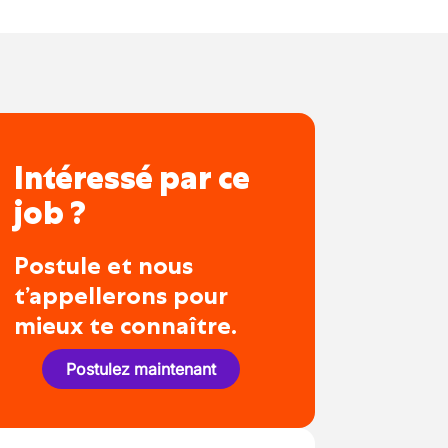
Intéressé par ce
job ?
Postule et nous
t’appellerons pour
mieux te connaître.
Postulez maintenant