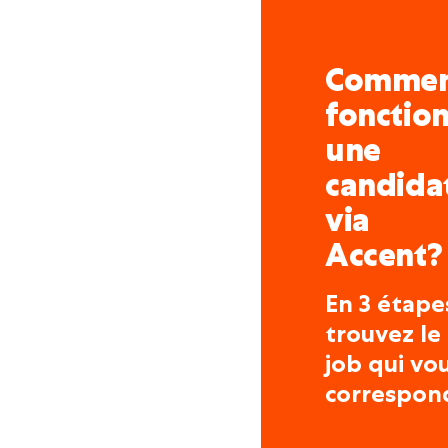
Comme
fonctio
une
candida
via
Accent?
En 3 étape
trouvez le
job qui vo
correspon