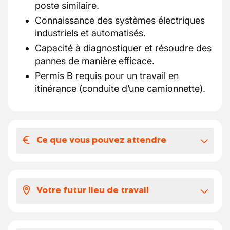
poste similaire.
Connaissance des systèmes électriques
industriels et automatisés.
Capacité à diagnostiquer et résoudre des
pannes de manière efficace.
Permis B requis pour un travail en
itinérance (conduite d’une camionnette).
Ce que vous pouvez attendre
Votre salaire et vos avantages
extralégaux
Votre futur lieu de travail
selon votre expérience, votre salaire se
situe entre 16.88 (Cat. A) et 19.41 (Cat. C)
Vous travaillez en itinérance sur différents
euros par heure