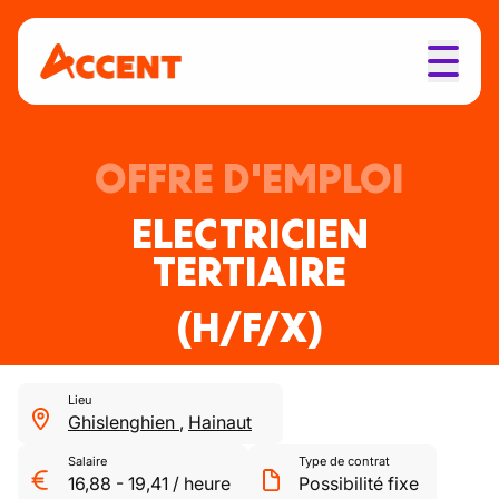
OFFRE D'EMPLOI
ELECTRICIEN
TERTIAIRE
(H/F/X)
Lieu
Ghislenghien
,
Hainaut
Salaire
Type de contrat
16,88
-
19,41
/
heure
Possibilité fixe