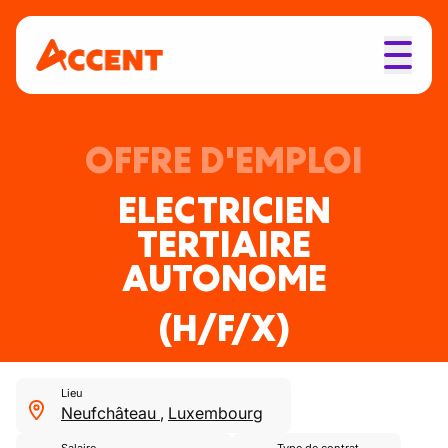
OFFRE D'EMPLOI
ELECTRICIEN
TERTIAIRE
AUTONOME
(H/F/X)
Lieu
Neufchâteau
,
Luxembourg