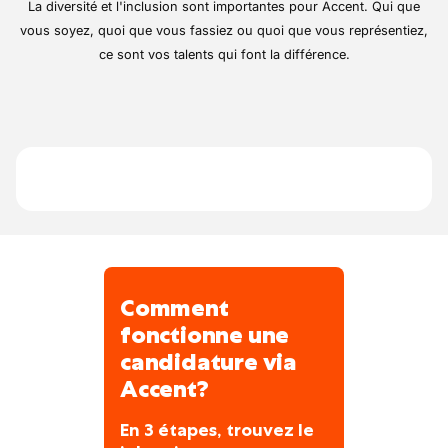
Vous serez amené à travailler sur des
La diversité et l'inclusion sont importantes pour Accent. Qui que
systèmes de distribution électrique, des
vous soyez, quoi que vous fassiez ou quoi que vous représentiez,
tableaux électriques, des câblages et des
ce sont vos talents qui font la différence.
équipements de sécurité.
Vous devrez également veiller à la
conformité des installations avec les normes
en vigueur, effectuer des tests et des
contrôles, et rédiger des rapports
techniques.
Votre expertise et votre autonomie seront
essentielles pour garantir la qualité et la
sécurité des travaux réalisés.
Comment
fonctionne une
candidature via
Accent?
En 3 étapes, trouvez le