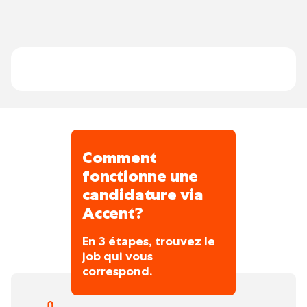
Intervenir à la fois en
atelier et sur
chantier
Connaître le fonctionnement mécanique
des pompes
Travailler main dans la main avec l’équipe
pour que tout fonctionne correctement
Comment
fonctionne une
candidature via
Accent?
En 3 étapes, trouvez le
job qui vous
correspond.