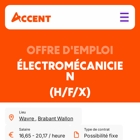
OFFRE D'EMPLOI
ÉLECTROMÉCANICIE
N
(H/F/X)
Lieu
Wavre
,
Brabant Wallon
Salaire
Type de contrat
16,65
-
20,17
/
heure
Possibilité fixe