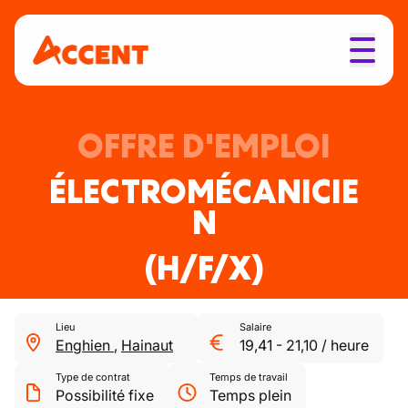
OFFRE D'EMPLOI
ÉLECTROMÉCANICIE
N
(H/F/X)
Lieu
Salaire
Enghien
,
Hainaut
19,41
-
21,10
/
heure
Type de contrat
Temps de travail
Possibilité fixe
Temps plein