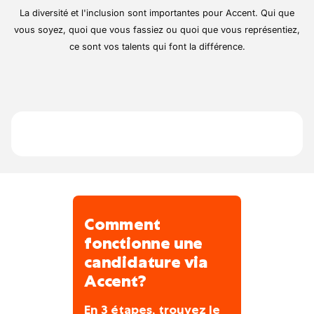
Respect strict des normes de sécurité,
d'équipements de quai pour les
La diversité et l'inclusion sont importantes pour Accent. Qui que
planification de l’avancement des
appliquées au quotidien sur site
professionnels en Wallonie
vous soyez, quoi que vous fassiez ou quoi que vous représentiez,
interventions
ce sont vos talents qui font la différence.
Traiter les ordres de mission
électroniques et établir des devis de
réparation
Gérer le stock de matériel à emporter
dans la camionnette
Comment
fonctionne une
candidature via
Accent?
En 3 étapes, trouvez le