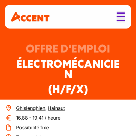
OFFRE D'EMPLOI
ÉLECTROMÉCANICIE
N
(H/F/X)
Ghislenghien
,
Hainaut
16,88
-
19,41
/
heure
Possibilité fixe