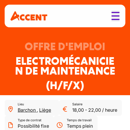
OFFRE D'EMPLOI
ELECTROMÉCANICIE
N DE MAINTENANCE
(H/F/X)
Lieu
Salaire
Barchon
,
Liège
18,00
-
22,00
/
heure
Type de contrat
Temps de travail
Possibilité fixe
Temps plein