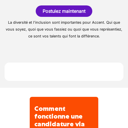
différentes installations industrielles.
2020 dans le secteur de la robinetterie
Assurez la maintenance et la réparation
Postulez maintenant
industrielle.
des installations de robinetterie (vannes,
Il est spécialisé dans la rénovation de
La diversité et l'inclusion sont importantes pour Accent. Qui que
soupapes, robinets industriels).
vannes et de soupapes de sécurité.
vous soyez, quoi que vous fassiez ou quoi que vous représentiez,
Respectez les normes de sécurité.
ce sont vos talents qui font la différence.
Comment
fonctionne une
candidature via