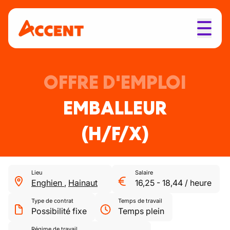
OFFRE D'EMPLOI
EMBALLEUR
(H/F/X)
Lieu
Salaire
Enghien
,
Hainaut
16,25
-
18,44
/
heure
Type de contrat
Temps de travail
Possibilité fixe
Temps plein
Régime de travail