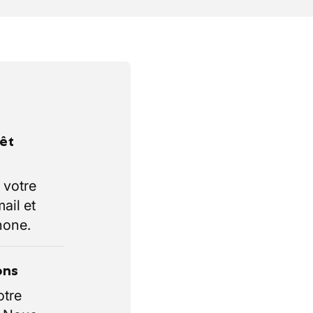
rêt
 votre
ail et
hone.
ons
otre