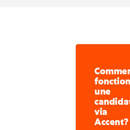
• Assurer le suivi opérat
livraison.
Support administratif & 
• Assurer le suivi admin
• Servir de point de con
commerciales ;
• Gérer les demandes lié
Comme
;
fonctio
• Identifier les points d
des processus.
une
candida
via
Accent?