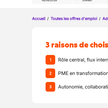
16/06/2026
554887
Accueil
/
Toutes les offres d'emploi
/
Ad
3 raisons de chois
Rôle central, flux inte
1
PME en transformation
2
Autonomie, collaborati
3