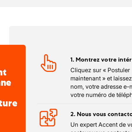
ionnel des flux import/export jusqu’à
coordination commerciale :
istratif des commandes ;
tact opérationnel avec les équipes
1. Montrez votre inté
es au suivi des commandes et des clients
nt
Cliquez sur « Postuler
maintenant » et laissez
nne
e blocage et proposer des améliorations
nom, votre adresse e-m
votre numéro de télép
ture
2. Nous vous contact
Un expert Accent de v