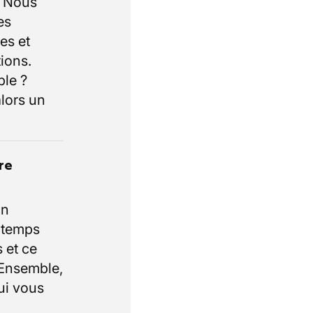
. Nous
es
es et
ions.
ble ?
lors un
re
un
e temps
 et ce
 Ensemble,
ui vous