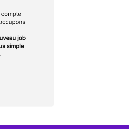
i compte
 occupons
ouveau job
lus simple
.
.