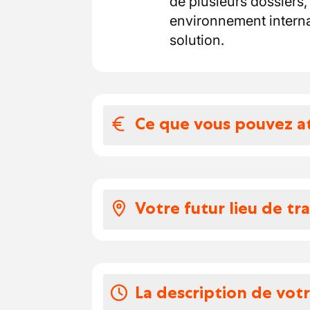
de plusieurs dossiers,
environnement internati
solution.
Ce que vous pouvez a
Votre salaire et 
• Contrat temps plein (3
Votre futur lieu de tra
• Salaire brut mensuel e
;
• Fonction centrale dans 
Entreprise en pleine c
• PME en transformation 
développement
réelles ;
La description de vot
De solides perspectiv
• Horaires flexibles (arr