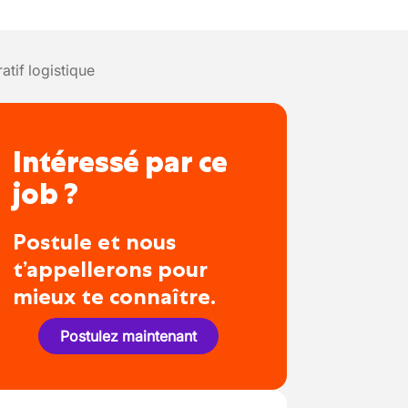
tif logistique
Intéressé par ce
job ?
Postule et nous
t’appellerons pour
mieux te connaître.
Postulez maintenant