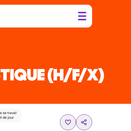
STIQUE
(H/F/X)
 de travail
l de jour