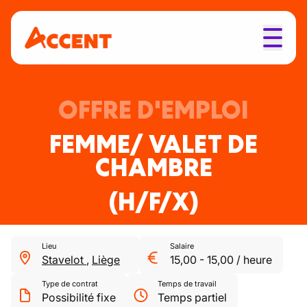
OFFRE D'EMPLOI
FEMME/ VALET DE
CHAMBRE
(H/F/X)
Lieu
Salaire
Stavelot
,
Liège
15,00
-
15,00
/
heure
Type de contrat
Temps de travail
Possibilité fixe
Temps partiel