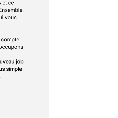
 et ce
 Ensemble,
ui vous
i compte
 occupons
ouveau job
lus simple
.
.