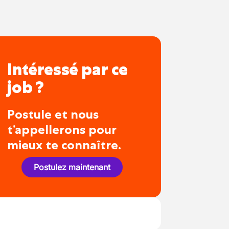
Intéressé par ce
job ?
Postule et nous
t’appellerons pour
mieux te connaître.
Postulez maintenant