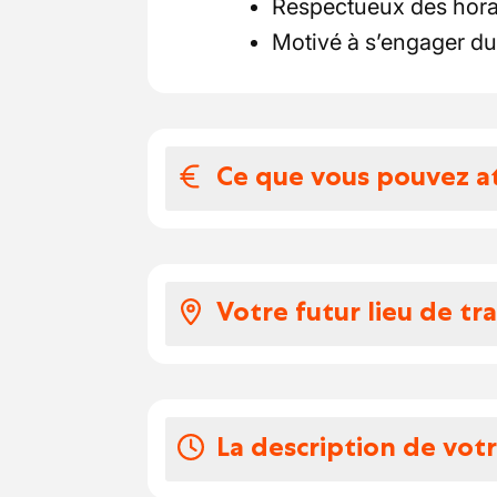
Respectueux des horai
Motivé à s’engager du
Ce que vous pouvez a
Votre salaire et 
Selon votre expérience,
Votre futur lieu de tra
euros par heure.
Vous bénéficiez d'éc
Vous intégrez un atelier
Vos congés
d’une équipe expérimenté
travail et le souci du dét
La description de vot
Vous avez droit à 20 jou
sur mesure.