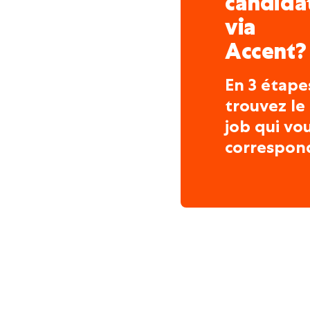
candida
via
Accent?
En 3 étape
trouvez le
job qui vo
correspon