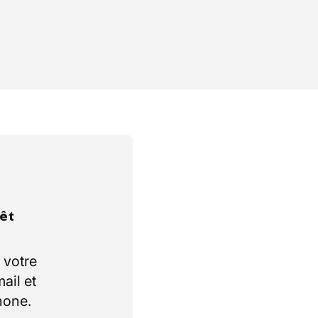
rêt
 votre
ail et
hone.