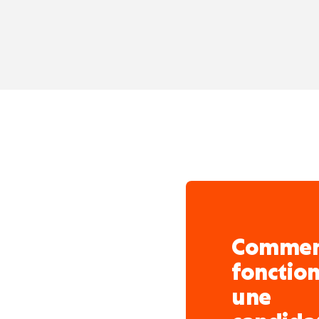
Comme
fonctio
une