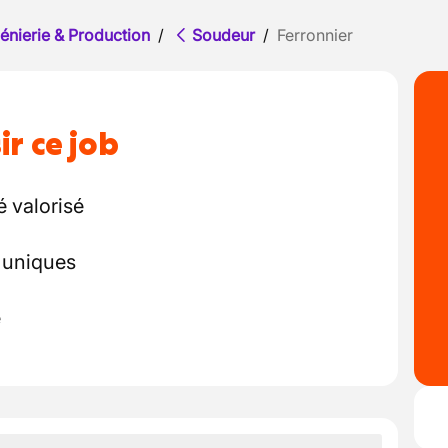
énierie & Production
/
Soudeur
/
Ferronnier
ir ce job
 valorisé
t uniques
e