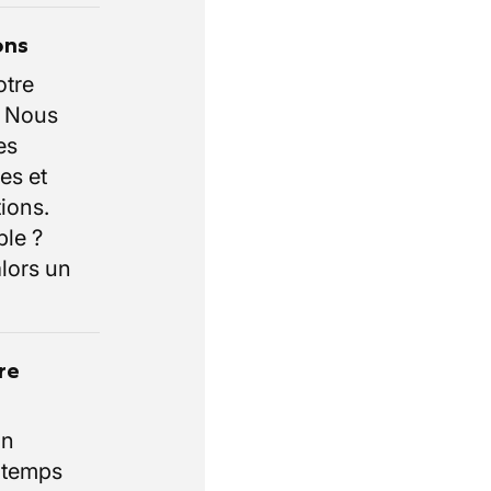
ons
otre
. Nous
es
es et
ions.
ble ?
lors un
re
un
e temps