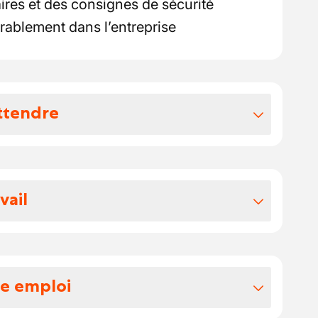
res et des consignes de sécurité
rablement dans l’entreprise
ttendre
vos avantages extralégaux
 votre salaire se situe entre 16 et 19
vail
ochèques.
 à taille humaine situé à Wavre, composé
e. L’accent est mis sur la qualité du
ail, avec des réalisations principalement
re emploi
rs de congés légaux.