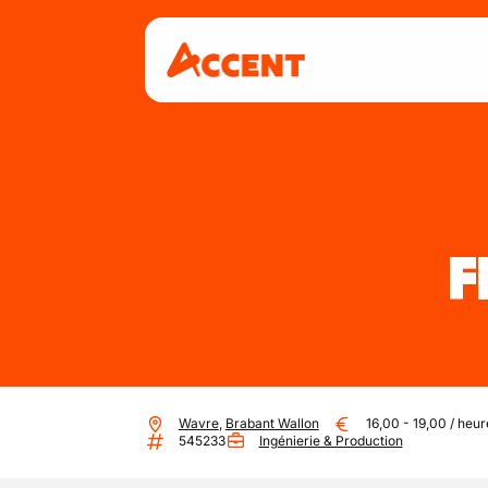
F
Wavre
,
Brabant Wallon
16,00
-
19,00
/
heur
545233
Ingénierie & Production