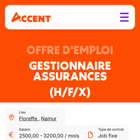
OFFRE D'EMPLOI
GESTIONNAIRE
ASSURANCES
(H/F/X)
Lieu
Floreffe
,
Namur
Salaire
Type de contrat
2500,00
-
3200,00
/
mois
Job fixe