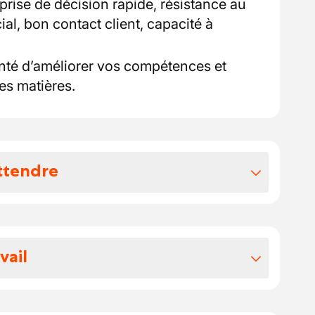
prise de décision rapide, résistance au
ial, bon contact client, capacité à
nté d’améliorer vos compétences et
es matières.
ttendre
vos avantages extralégaux
ble
vail
 ou 4/5ème
s de Namur.
cuter lors de l'entretien + Avantages