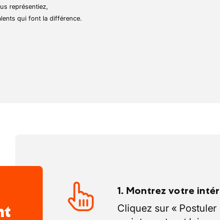
us représentiez,
lents qui font la différence.
en avec l’équipe assurance pour garantir
 cohérent sur l’ensemble des dossiers.
1. Montrez votre inté
nt
Cliquez sur « Postuler