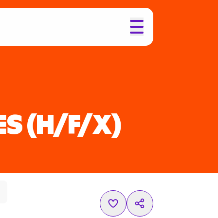
ES
(H/F/X)