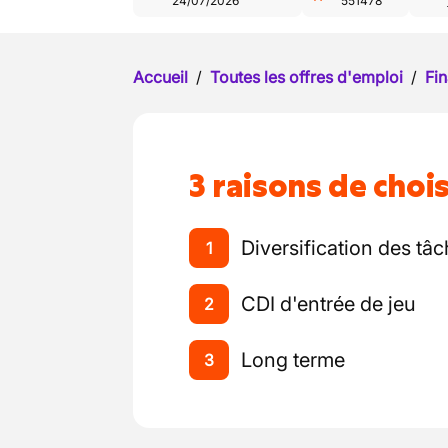
24/07/2026
551478
Accueil
/
Toutes les offres d'emploi
/
Fin
3 raisons de chois
Diversification des tâc
1
CDI d'entrée de jeu
2
Long terme
3