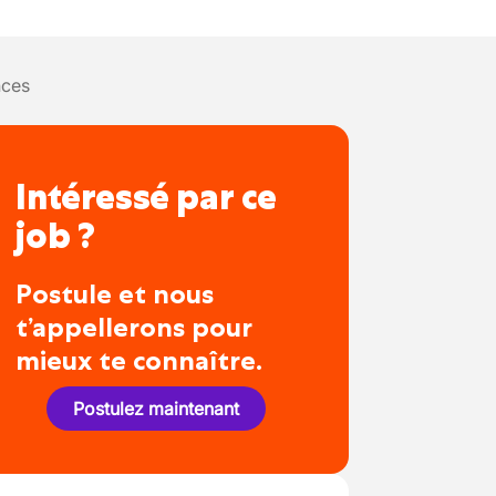
nces
Intéressé par ce
job ?
Postule et nous
t’appellerons pour
mieux te connaître.
Postulez maintenant