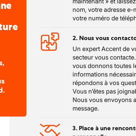
maintenant » et laissez
nne
nom, votre adresse e-m
votre numéro de télép
ture
2. Nous vous contact
Un expert Accent de v
secteur vous contacte
s,
vous donnons toutes l
informations nécessair
us
répondons à vos quest
d.
Vous n’êtes pas joigna
Nous vous envoyons a
message.
3. Place à une rencont