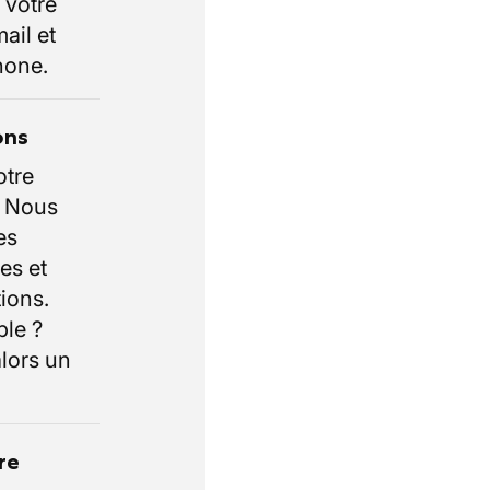
 votre
ail et
hone.
ons
otre
. Nous
es
es et
ions.
ble ?
lors un
re