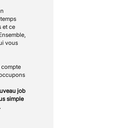
un
e temps
 et ce
 Ensemble,
ui vous
i compte
 occupons
ouveau job
lus simple
.
.