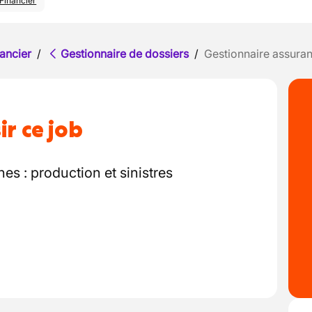
Financier
ancier
/
Gestionnaire de dossiers
/
Gestionnaire assura
ir ce job
hes : production et sinistres