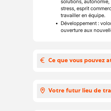
solutions, autonomie, 
stress, esprit commerc
travailler en équipe.
Développement : volo
ouverture aux nouvell
Ce que vous pouvez a
Votre salaire et 
Structure fiable et sta
Votre futur lieu de tra
Type de contrat : CDI
Horaire : Temps plein
À moins de 10-15 minute
Package salarial à dis