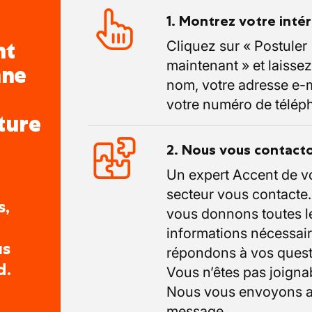
1. Montrez votre inté
nt
Cliquez sur « Postuler
maintenant » et laissez
nne
nom, votre adresse e-m
votre numéro de télép
ture
2. Nous vous contact
Un expert Accent de v
secteur vous contacte
s,
vous donnons toutes l
informations nécessair
us
répondons à vos quest
d.
Vous n’êtes pas joigna
Nous vous envoyons a
message.