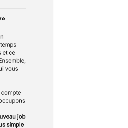
re
un
e temps
 et ce
 Ensemble,
ui vous
i compte
 occupons
ouveau job
lus simple