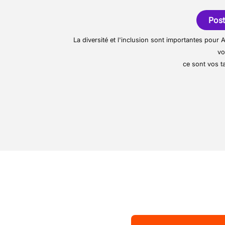
principalement présente 
Vous analysez rapide
Luxembourg, et proposa
Post
solutions efficaces.
professionnelle à ses co
Vous suggérez des amél
La diversité et l'inclusion sont importantes pou
vo
ce sont vos ta