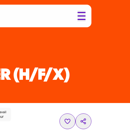
ER
(H/F/X)
avail
our