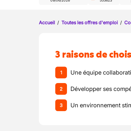
09/06/2026
553623
Accueil
/
Toutes les offres d'emploi
/
Co
3 raisons de chois
Une équipe collaborat
1
Développer ses compét
2
Un environnement sti
3