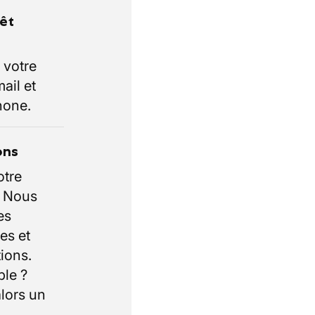
rêt
 votre
ail et
hone.
ons
otre
. Nous
es
es et
ions.
ble ?
lors un