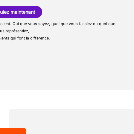
dans les provinces de Liège, Namur et
ment les problèmes et proposez des
nt une ambiance chaleureuse et
ulez maintenant
llaborateurs.
iorations grâce à votre esprit critique.
r Accent. Qui que vous soyez, quoi que vous fassiez ou quoi que
us représentiez,
lents qui font la différence.