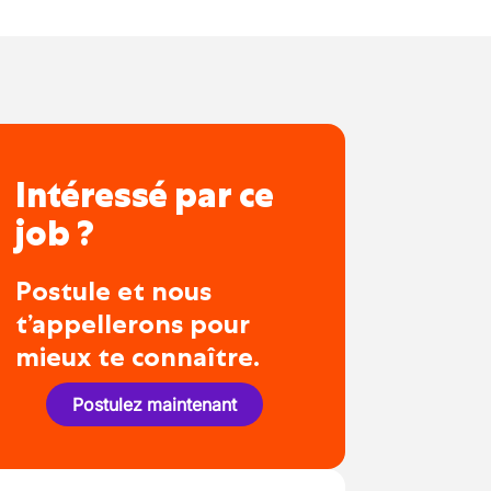
Intéressé par ce
job ?
Postule et nous
t’appellerons pour
mieux te connaître.
Postulez maintenant