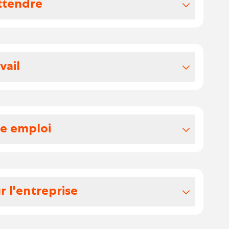
ttendre
vos avantages extralégaux
, votre salaire brut se situe entre 3800 et
vail
0 écochèques et d'une voiture de société
entreprise spécialisée dans la
e.
e.
n de 40 heures par semaine.
re emploi
 techniques, financiers et administratifs
t collectives et dictées par le calendrier
tion.
r l'entreprise
e vos congés légaux, de 12 jours de
ntervenants et veillez au respect des
âce à votre régime horaire de 40h/
 des travaux réalisés par les prestataires.
 société en pleine expansion,