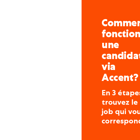
Comme
fonctio
une
candida
via
Accent?
En 3 étape
trouvez le
job qui vo
correspon