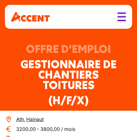
OFFRE D'EMPLOI
GESTIONNAIRE DE
CHANTIERS
TOITURES
(H/F/X)
Ath
,
Hainaut
3200,00
-
3800,00
/
mois