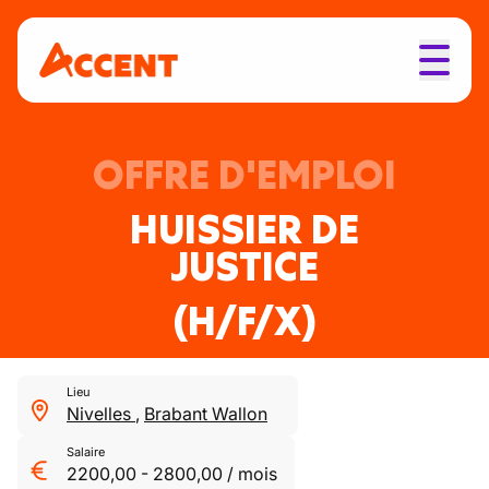
OFFRE D'EMPLOI
HUISSIER DE
JUSTICE
(H/F/X)
Lieu
Nivelles
,
Brabant Wallon
Salaire
2200,00
-
2800,00
/
mois