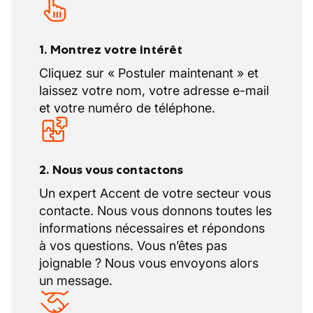
aux dossiers des clients, vérifier la bonne
affectation des
paiements et suivre les
1. Montrez votre intérêt
encaissements et décaissements
conformément aux règles de comptabilité
Cliquez sur « Postuler maintenant » et
spécifique des huissiers.
laissez votre nom, votre adresse e-mail
et votre numéro de téléphone.
2. Nous vous contactons
Un expert Accent de votre secteur vous
contacte. Nous vous donnons toutes les
informations nécessaires et répondons
à vos questions. Vous n’êtes pas
joignable ? Nous vous envoyons alors
un message.