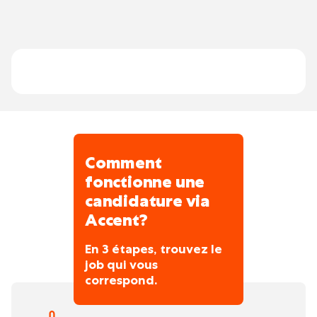
électriques conformément aux
réglementations locales.
-Diagnostiquer et résoudre les problèmes
techniques qui pourraient survenir lors de
l'installation.
Comment
fonctionne une
candidature via
Accent?
En 3 étapes, trouvez le
job qui vous
correspond.