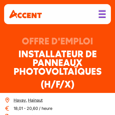
OFFRE D'EMPLOI
INSTALLATEUR DE
PANNEAUX
PHOTOVOLTAÏQUES
(H/F/X)
Havay
,
Hainaut
18,01
-
20,60
/
heure