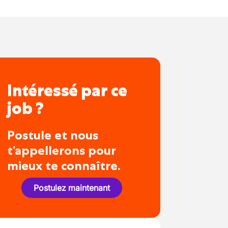
Intéressé par ce
job ?
Postule et nous
t’appellerons pour
mieux te connaître.
Postulez maintenant