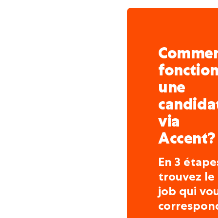
Comme
fonctio
une
candida
via
Accent?
En 3 étape
trouvez le
job qui vo
correspon