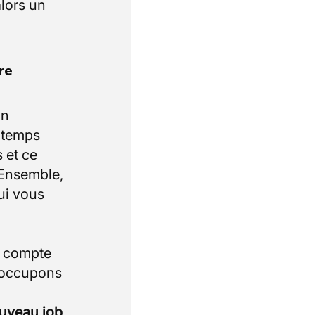
lors un
re
un
e temps
 et ce
 Ensemble,
ui vous
i compte
 occupons
ouveau job