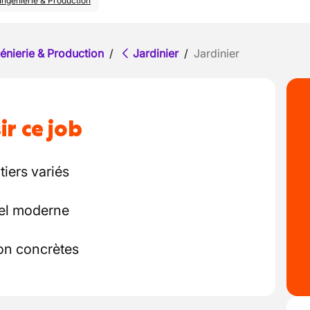
Ingénierie & Production
énierie & Production
/
Jardinier
/
Jardinier
ir ce job
tiers variés
iel moderne
ion concrètes