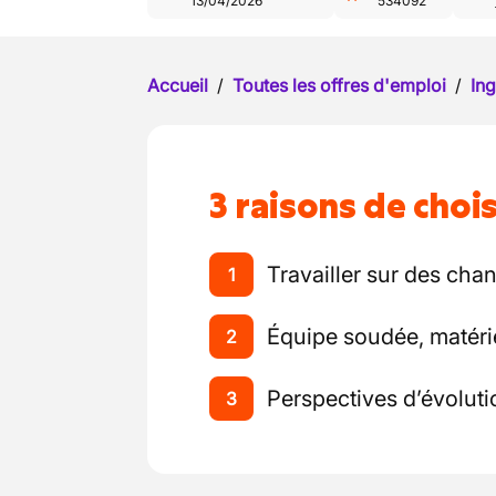
13/04/2026
534092
Accueil
/
Toutes les offres d'emploi
/
Ing
3 raisons de chois
Travailler sur des chan
1
Équipe soudée, matér
2
Perspectives d’évolut
3