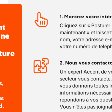
1. Montrez votre inté
nt
Cliquez sur « Postuler
maintenant » et laissez
nne
nom, votre adresse e-m
votre numéro de télép
ture
2. Nous vous contact
Un expert Accent de v
secteur vous contacte
s,
vous donnons toutes l
informations nécessair
us
répondons à vos quest
d.
Vous n’êtes pas joigna