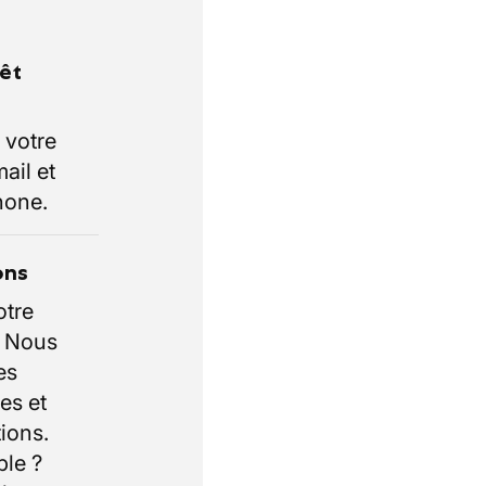
rêt
 votre
ail et
hone.
ons
otre
. Nous
es
es et
ions.
ble ?