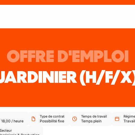
OFFRE D'EMPLOI
JARDINIER
(H/F/X
Type de contrat
Temps de travail
Régime 
-
18,00
/
heure
Possibilité fixe
Temps plein
Travail
Secteur