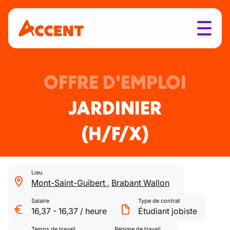
OFFRE D'EMPLOI
JARDINIER
(H/F/X)
Lieu
Mont-Saint-Guibert
,
Brabant Wallon
Salaire
Type de contrat
16,37
-
16,37
/
heure
Étudiant jobiste
Temps de travail
Régime de travail