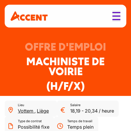
OFFRE D'EMPLOI
MACHINISTE DE
VOIRIE
(H/F/X)
Lieu
Salaire
Vottem
,
Liège
18,19
-
20,34
/
heure
Type de contrat
Temps de travail
Possibilité fixe
Temps plein