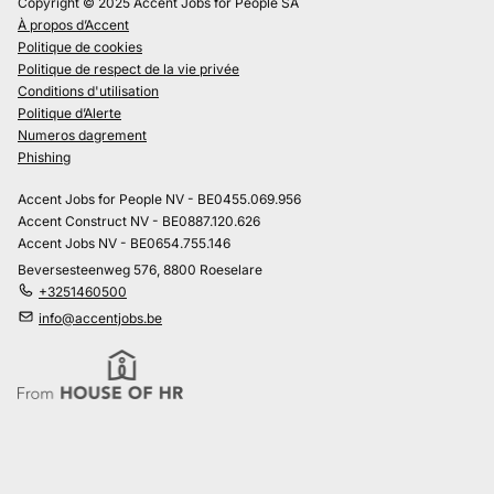
Copyright © 2025 Accent Jobs for People SA
À propos d’Accent
Politique de cookies
Politique de respect de la vie privée
Conditions d'utilisation
Politique d’Alerte
Numeros dagrement
Phishing
Accent Jobs for People NV - BE0455.069.956
Accent Construct NV - BE0887.120.626
Accent Jobs NV - BE0654.755.146
Beversesteenweg 576, 8800 Roeselare
+3251460500
info@accentjobs.be