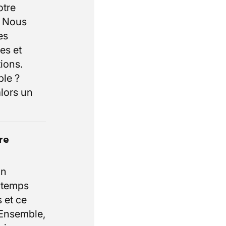
otre
. Nous
es
es et
ions.
ble ?
lors un
re
un
e temps
 et ce
 Ensemble,