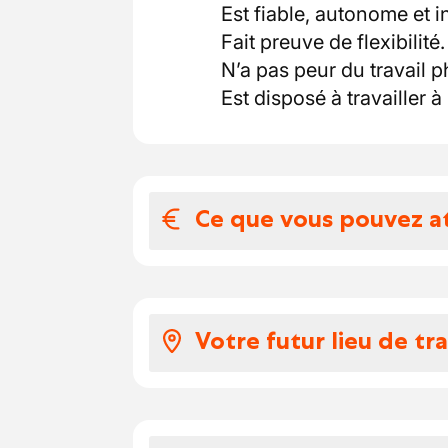
Est fiable, autonome et 
Fait preuve de flexibilité.
N’a pas peur du travail 
Est disposé à travailler à 
Ce que vous pouvez a
Votre salaire et 
Travailler chez notre clie
Votre futur lieu de tra
internationale en pleine
une hiérarchie horizontal
Les Avantages :
Accent Jobs est parfaite
Développement Personnel 
est constitué de différe