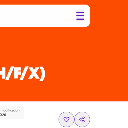
H/F/X)
 modification
2026