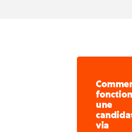
technologies et méthode
3. Exportation
Savoir-faire et technolog
Comme
fonctio
une
candida
via