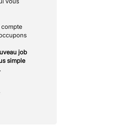
ui vous
i compte
 occupons
ouveau job
lus simple
.
.