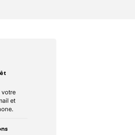
rêt
 votre
ail et
hone.
ons