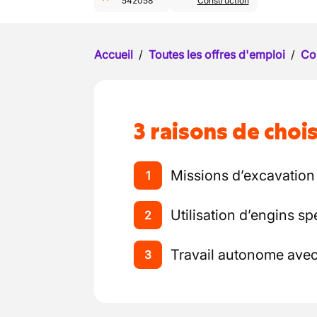
542058
Construction
Accueil
/
Toutes les offres d'emploi
/
Co
3 raisons de chois
Missions d’excavation 
1
Utilisation d’engins spé
2
Travail autonome ave
3