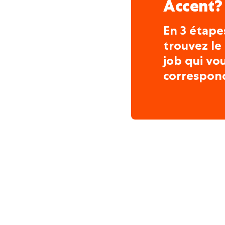
Accent?
En 3 étape
trouvez le
job qui vo
correspon