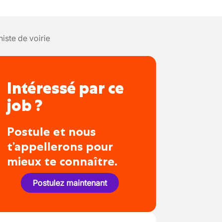
iste de voirie
Intéressé par ce
job ?
Postule et nous
t’appellerons pour
mieux te connaître.
Postulez maintenant