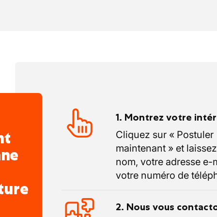
s.
ies étendus à l'international.
1. Montrez votre inté
nt
Cliquez sur « Postuler
maintenant » et laissez
nne
nom, votre adresse e-m
votre numéro de télép
ture
2. Nous vous contact