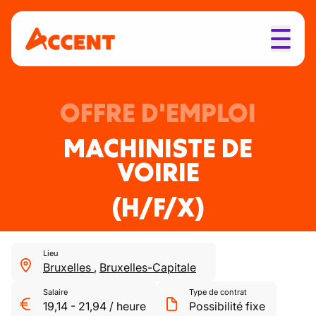
OFFRE D'EMPLOI
MACHINISTE DE
VOIRIE
(H/F/X)
Lieu
Bruxelles
,
Bruxelles-Capitale
Salaire
Type de contrat
19,14
-
21,94
/
heure
Possibilité fixe