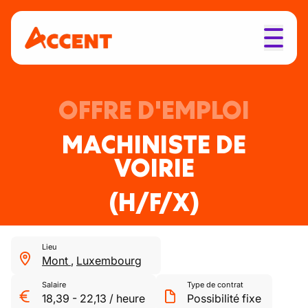
OFFRE D'EMPLOI
MACHINISTE DE
VOIRIE
(H/F/X)
Lieu
Mont
,
Luxembourg
Salaire
Type de contrat
18,39
-
22,13
/
heure
Possibilité fixe