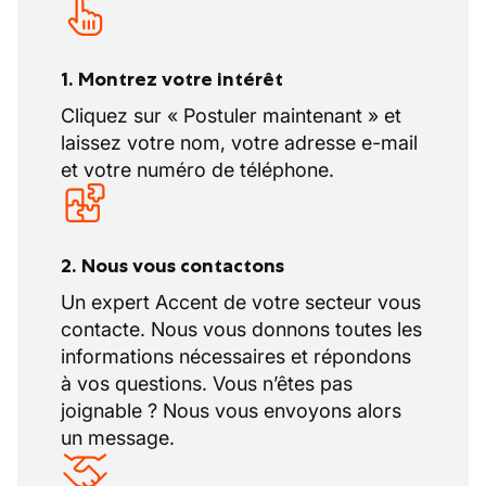
À cela s’ajoutent
12 jours de repos
compensatoire
, accordés en raison de
l’horaire de 40 heures par semaine. Ces
1. Montrez votre intérêt
jours de récupération sont planifiés en
Cliquez sur « Postuler maintenant » et
fonction de l’organisation de l’entreprise
laissez votre nom, votre adresse e-mail
et selon les règles du secteur.
et votre numéro de téléphone.
2. Nous vous contactons
Un expert Accent de votre secteur vous
contacte. Nous vous donnons toutes les
informations nécessaires et répondons
à vos questions. Vous n’êtes pas
joignable ? Nous vous envoyons alors
un message.