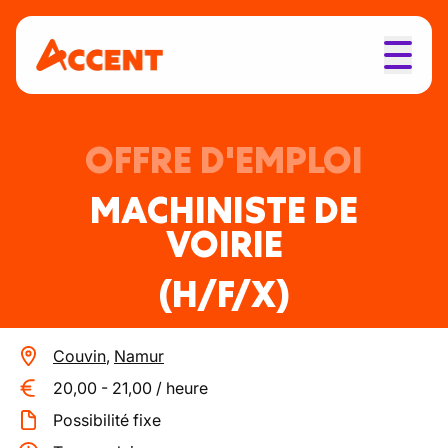
OFFRE D'EMPLOI
MACHINISTE DE
VOIRIE
(H/F/X)
Couvin
,
Namur
20,00
-
21,00
/
heure
Possibilité fixe