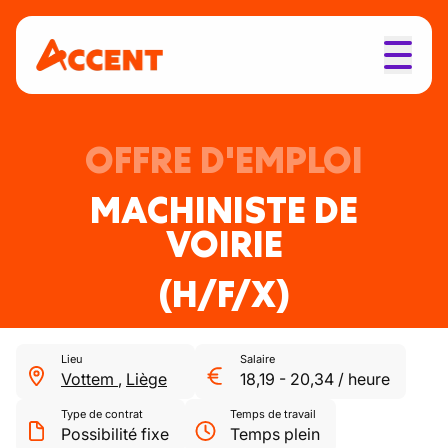
OFFRE D'EMPLOI
MACHINISTE DE
VOIRIE
(H/F/X)
Lieu
Salaire
Vottem
,
Liège
18,19
-
20,34
/
heure
Type de contrat
Temps de travail
Possibilité fixe
Temps plein