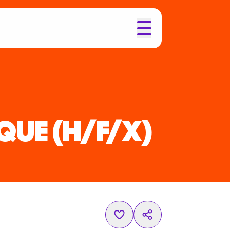
IQUE
(H/F/X)