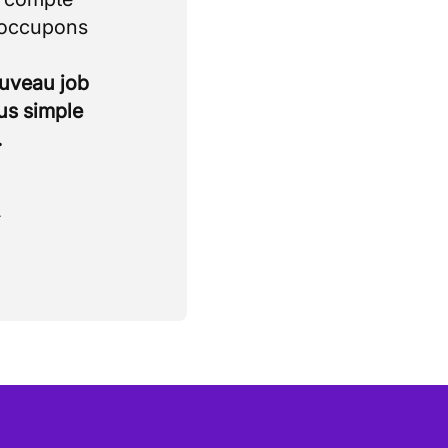
 occupons
ouveau job
lus simple
.
.