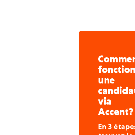
Comme
fonctio
une
candida
via
Accent?
En 3 étape