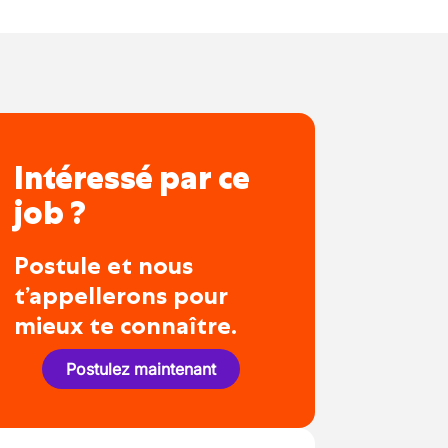
Intéressé par ce
job ?
Postule et nous
t’appellerons pour
mieux te connaître.
Postulez maintenant