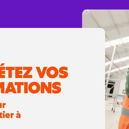
ÉTEZ VOS
MATIONS
ur
tier à